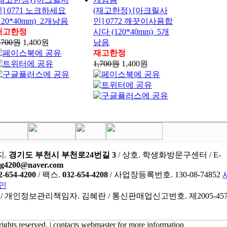
] 0771 노크하세요
(재고한정) [아크릴사
120*40mm)_2개남음
인] 0772 깨끗이사용합
재고한정
시다 (120*40mm)_5개
,700원
1,400원
남음
재고한정
1,700원
1,400원
지.
경기도 부천시 부천로24번길 3
/ 상호. 학생화방문구센터 / E-
ng4200@naver.com
2-654-4200
/ 팩스.
032-654-4208
/ 사업장등록번호. 130-08-74852
인
 / 개인정보관리책임자. 김혜란 / 통신판매업신고번호. 제2005-45
 rights reserved. | contacts webmaster for more information