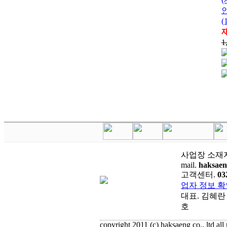
인
(
1
사업장 소재
mail.
haksae
고객센터.
03
업자 정보 확
대표. 김혜란
호
copyright 2011 (c) haksaeng co., ltd all