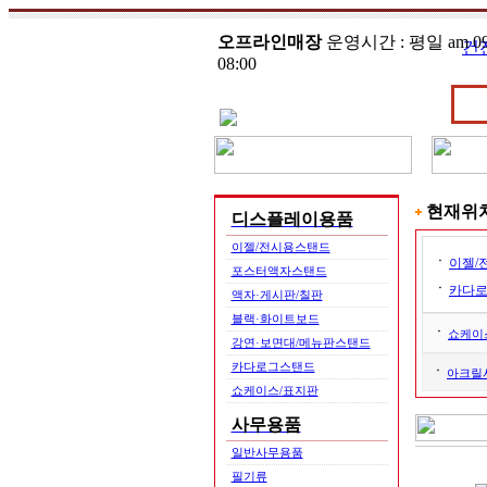
오프라인매장
운영시간 : 평일 am 09:
건
08:00
현재위
디스플레이용품
이젤/전시용스탠드
ㆍ
이젤/
포스터액자스탠드
ㆍ
카다
액자·게시판/칠판
블랙·화이트보드
ㆍ
쇼케이
강연·보면대/메뉴판스탠드
카다로그스탠드
ㆍ
아크릴
쇼케이스/표지판
사무용품
일반사무용품
필기류