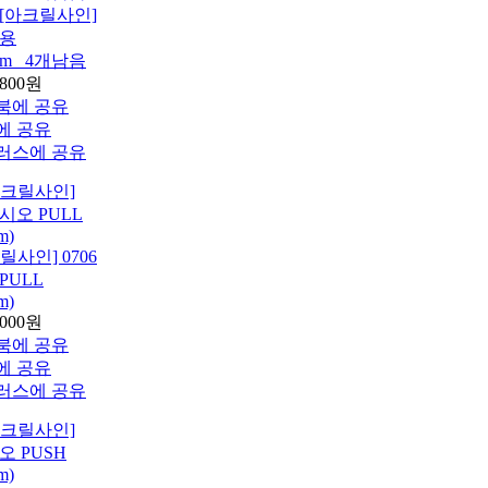
[아크릴사인]
녀용
0mm _4개남음
,800원
사인] 0706
PULL
m)
,000원