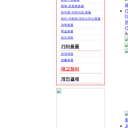
체육·운동회용품
유치원·어린이집 용품
[
파티·이벤트/크리스마스용품
문
과학용품
(
학습용품
2
보드게임
기타용품
포장재료
생활용품
재고정리
개인결제