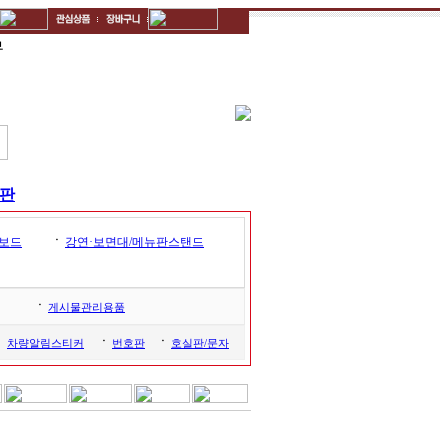
무
호판
ㆍ
보드
강연·보면대/메뉴판스탠드
ㆍ
게시물관리용품
ㆍ
ㆍ
ㆍ
차량알림스티커
번호판
호실판/문자