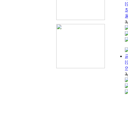
[
장
용
3
[
연
3