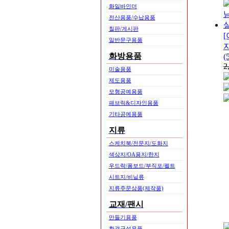
화일바인더
전산용품/수납용품
칠판/게시판
[
일반문구용품
화방용품
(
2
미술용품
제도용품
모형공예용품
패브릭&디자인용품
기타공예용품
지류
스케치북/전문지/도화지
색상지/OA용지/한지
우드락/폼보드/부직포/펠트
시트지/비닐류
지류주문상품(제작품)
교재/팬시
만들기용품
환경구성용품