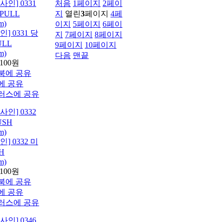
처음
1
페이지
2
페이
지
열린
3
페이지
4
페
이지
5
페이지
6
페이
] 0331 당
지
7
페이지
8
페이지
ULL
9
페이지
10
페이지
m)
다음
맨끝
,100원
] 0332 미
H
m)
,100원