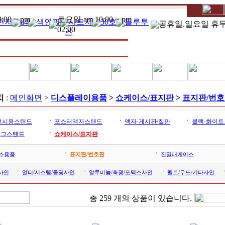
00 ~ pm
토요일 am 10:00 ~ pm
전지
a4
색연필
시트지
30호
블루투
공휴일.일요일 휴
02:00
스
치
:
메인화면
>
디스플레이용품
>
쇼케이스/표지판
>
표지판/번
ㆍ
ㆍ
ㆍ
전시용스탠드
포스터액자스탠드
액자·게시판/칠판
블랙·화이트
ㆍ
로그스탠드
쇼케이스/표지판
ㆍ
ㆍ
스용품
표지판/번호판
진열대케이스
ㆍ
ㆍ
ㆍ
사인
멀티/시스템/몰딩사인
알루미늄/축광/포맥스사인
펠트/우드/기타사인
총
259
개의 상품이 있습니다.