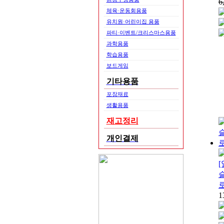
6
체육·운동회용품
유치원·어린이집 용품
파티·이벤트/크리스마스용품
과학용품
학습용품
보드게임
기타용품
포장재료
생활용품
재고정리
개인결제
슬
1