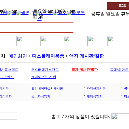
00 ~ pm
토요일 am 10:00 ~ pm
전지
a4
색연필
시트지
30호
블루투
공휴일.일요일 휴
02:00
스
위치
:
메인화면
>
디스플레이용품
>
액자·게시판/칠판
ㆍ
ㆍ
ㆍ
전시용스탠드
포스터액자스탠드
액자·게시판/칠판
블랙·화이트
ㆍ
로그스탠드
쇼케이스/표지판
ㆍ
ㆍ
ㆍ
게시판
엘리베이터설치게시판
파티션게시판
콤
ㆍ
ㆍ
ㆍ
착식액자
콤비자석액자
개폐식액자
다
총
157
개의 상품이 있습니다.