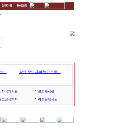
무
ㆍ
보드
강연·보면대/메뉴판스탠드
ㆍ
비자석게시판
콜크게시판
ㆍ
보고정식액자
아크릴게시판