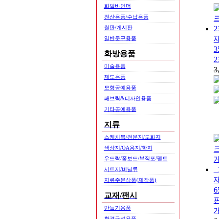
화일바인더
전산용품/수납용품
칠판/게시판
일반문구용품
화방용품
2
미술용품
3
제도용품
모형공예용품
패브릭&디자인용품
기타공예용품
지류
스케치북/전문지/도화지
색상지/OA용지/한지
우드락/폼보드/부직포/펠트
시트지/비닐류
지류주문상품(제작품)
교재/팬시
판
만들기용품
환경구성용품