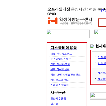
오프라인매장
운영시간 : 평일 am 09:
건
08:00
현재
디스플레이용품
이젤/전시용스탠드
ㆍ
이젤/
포스터액자스탠드
ㆍ
카다
액자·게시판/칠판
블랙·화이트보드
ㆍ
통원목
강연·보면대/메뉴판스탠드
ㆍ
자석부
카다로그스탠드
쇼케이스/표지판
사무용품
일반사무용품
필기류