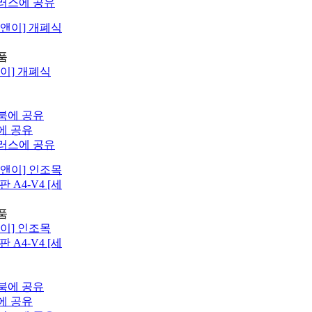
이] 개폐식
이] 인조목
 A4-V4 [세