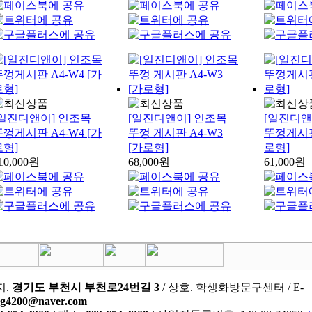
[일진디앤이] 인조목
[일진디앤이] 인조목
[일진디앤
뚜껑게시판 A4-W4 [가
뚜껑 게시판 A4-W3
뚜껑게시판 
로형]
[가로형]
로형]
10,000원
68,000원
61,000원
지.
경기도 부천시 부천로24번길 3
/ 상호. 학생화방문구센터 / E-
ng4200@naver.com