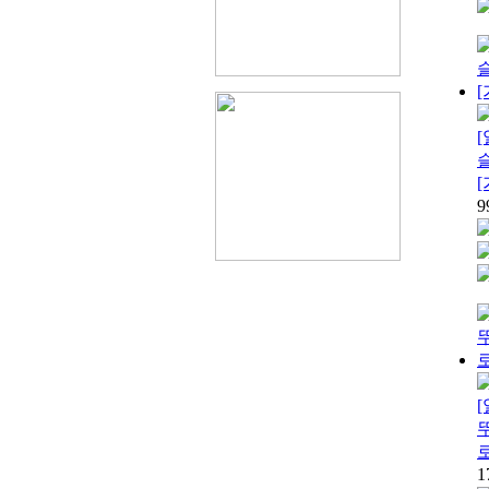
9
뚜
1