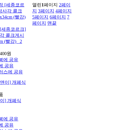
열린
1
페이지
2
페이
지
3
페이지
4
페이지
5
페이지
6
페이지
7
페이지
맨끝
[세종코르크]
정사각 콜크게시
m (빨강) _2
,400원
이] 개폐식