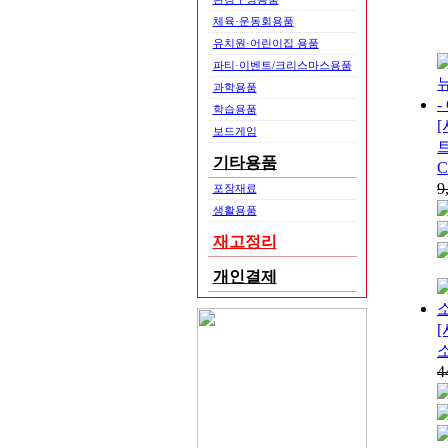
체육·운동회용품
유치원·어린이집 용품
파티·이벤트/크리스마스용품
과학용품
학습용품
[
보드게임
기타용품
9
포장재료
생활용품
재고정리
개인결제
4