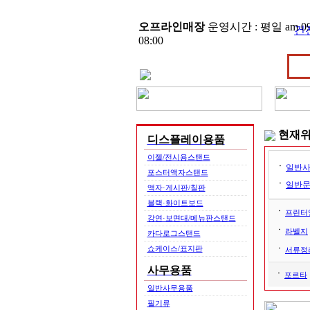
오프라인매장
운영시간 : 평일 am 09:
건
08:00
현재
디스플레이용품
이젤/전시용스탠드
ㆍ
일반
포스터액자스탠드
ㆍ
일반
액자·게시판/칠판
블랙·화이트보드
ㆍ
프린터
강연·보면대/메뉴판스탠드
ㆍ
라벨지
카다로그스탠드
ㆍ
쇼케이스/표지판
서류정
사무용품
ㆍ
포르타
일반사무용품
필기류