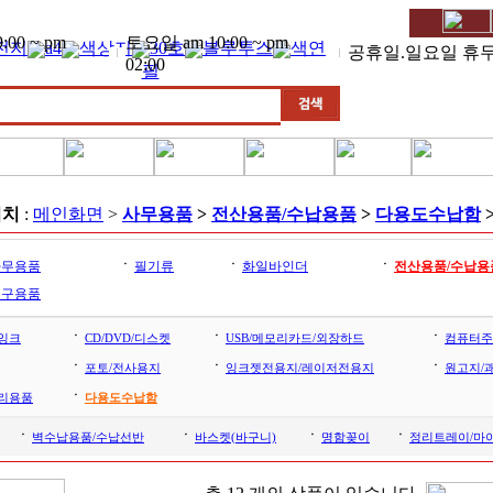
00 ~ pm
토요일 am 10:00 ~ pm
전지
a4
색상지
30호
블루투스
색연
공휴일.일요일 휴
02:00
필
위치
:
메인화면
>
사무용품
>
전산용품/수납용품
>
다용도수납함
ㆍ
ㆍ
ㆍ
사무용품
필기류
화일바인더
전산용품/수납용
문구용품
ㆍ
ㆍ
ㆍ
잉크
CD/DVD/디스켓
USB/메모리카드/외장하드
컴퓨터주
ㆍ
ㆍ
ㆍ
포토/전사용지
잉크젯전용지/레이저전용지
원고지/
ㆍ
리용품
다용도수납함
ㆍ
ㆍ
ㆍ
ㆍ
벽수납용품/수납선반
바스켓(바구니)
명함꽂이
정리트레이/마이