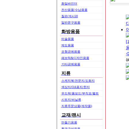
화일바인더
전산용품/수납용품
칠판/게시판
일반문구용품
화방용품
미술용품
[
제도용품
모형공예용품
패브릭&디자인용품
1
기타공예용품
지류
스케치북/전문지/도화지
색상지/OA용지/한지
우드락/폼보드/부직포/펠트
시트지/비닐류
지류주문상품(제작품)
교재/팬시
만들기용품
환경구성용품