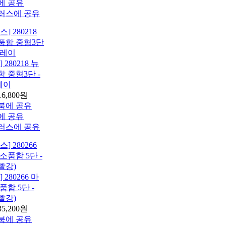
280218 뉴
 중형3단 -
레이
16,800원
280266 마
함 5단 -
빨강)
35,200원