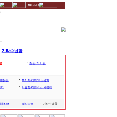
무
>
기타수납함
ㆍ
품
칠판/게시판
ㆍ
변용품
복사지/갱지/팩스용지
ㆍ
괘지
서류함/리빙박스/서랍장
ㆍ
ㆍ
룸S&S
멀티박스
기타수납함