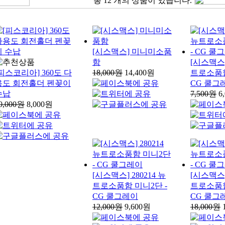
총
12
개의 상품이 있습니다.
[시스맥스] 미니미소품
함
[시스맥스] 
피스코리아] 360도 다
18,000원
14,400원
트로소품함
용도 회전홀더 펜꽂이
CG 쿨그
수납
7,500원
6
0,000원
8,000원
[시스맥스] 280214 뉴
[시스맥스] 
트로소품함 미니2단 -
트로소품함
CG 쿨그레이
CG 쿨그
12,000원
9,600원
18,000원